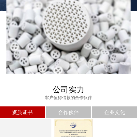
公司实力
客户值得信赖的合作伙伴
免费发样
资质证书
合作伙伴
企业文化
如果您需要样品，请致电我司，专属技术人员为您推荐型号并免费
发样